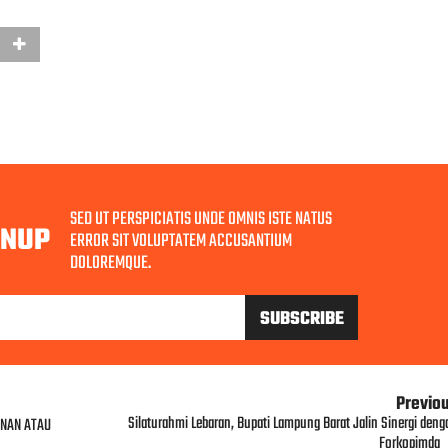
SED UT PERSPICIATIS UNDE OMNIS ISTE NATUS
GNUP
ERROR SIT VOLUPTATEM ACCUSANTIUM
DOLOREMQUE.
Previo
Silaturahmi Lebaran, Bupati Lampung Barat Jalin Sinergi deng
INAN ATAU
Forkopimda