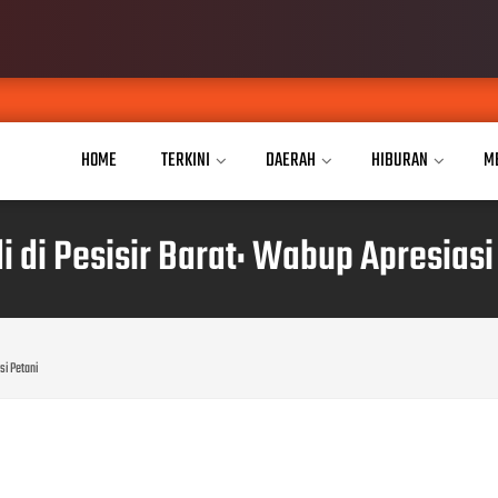
JPKP
AUG 04, 2026
HOME
TERKINI
DAERAH
HIBURAN
M
 di Pesisir Barat: Wabup Apresiasi
si Petani