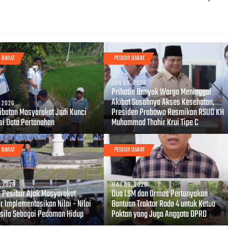
R BARAT
PESISIR BARAT
JUN 09, 2026
Prihatin Banyak Warga Meninggal
Akibat Susahnya Akses Kesehatan,
, 2026
libatan Masyarakat Jadi Kunci
Presiden Prabowo Resmikan RSUD KH
si Data Pertanahan
Muhammad Thohir Krui Tipe C
R BARAT
PESISIR BARAT
, 2026
MAY 09, 2026
i Pesibar Ajak Masyarakat
Dua LSM dan Ormas Pertanyakan
r Implementasikan Nilai - Nilai
Bantuan Traktor Roda 4 untuk Ketua
sila Sebagai Pedoman Hidup
Poktan yang Juga Anggota DPRD