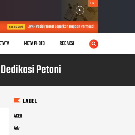
LIVE
 Pesisir Barat Laporkan Dugaan Permasalahan Proyek SPAM Senilai Lebih dari Rp4 Miliar ke Ke
ETATV
META PHOTO
REDAKSI
 Dedikasi Petani
LABEL
ACEH
Adv