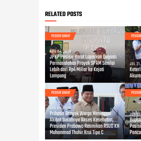
RELATED POSTS
PESISIR BARAT
PESISI
AUG 04, 2026
JPKP Pesisir Barat Laporkan Dugaan
Permasalahan Proyek SPAM Senilai
JUL 21
Lebih dari Rp4 Miliar ke Kejati
Keter
Lampung
Akura
PESISIR BARAT
PESISI
JUN 09, 2026
Prihatin Banyak Warga Meninggal
JUN 01
Akibat Susahnya Akses Kesehatan,
Bupat
Presiden Prabowo Resmikan RSUD KH
Pesisi
Muhammad Thohir Krui Tipe C
Panca