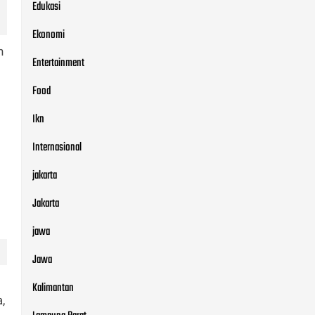
Edukasi
Ekonomi
h
Entertainment
Food
Ikn
Internasional
jakarta
Jakarta
jawa
Jawa
Kalimantan
,