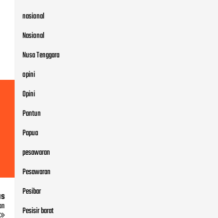
nasional
Nasional
Nusa Tenggara
opini
Opini
Pantun
Papua
pesawaran
Pesawaran
Pesibar
us
an
Pesisir barat