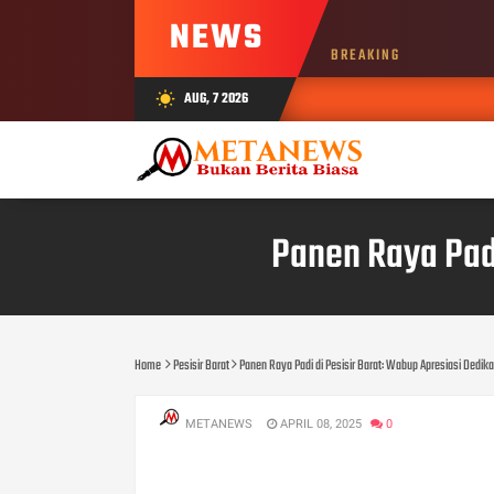
NEWS
BREAKING
AUG, 7 2026
wb_sunny
Panen Raya Padi
Home
Pesisir Barat
Panen Raya Padi di Pesisir Barat: Wabup Apresiasi Dedika
METANEWS
APRIL 08, 2025
0