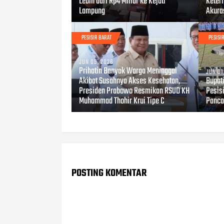
Lebih dari Rp4 Miliar ke Kejati
Keter
Lampung
Akura
PESISIR BARAT
PESISI
JUN 09, 2026
Prihatin Banyak Warga Meninggal
JUN 01
Akibat Susahnya Akses Kesehatan,
Bupat
Presiden Prabowo Resmikan RSUD KH
Pesisi
Muhammad Thohir Krui Tipe C
Panca
POSTING KOMENTAR