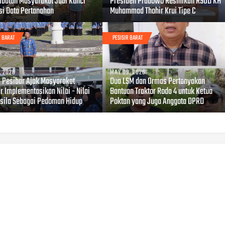
libatan Masyarakat Jadi Kunci
Presiden Prabowo Resmikan RSUD KH
si Data Pertanahan
Muhammad Thohir Krui Tipe C
R BARAT
PESISIR BARAT
, 2026
MAY 09, 2026
i Pesibar Ajak Masyarakat
Dua LSM dan Ormas Pertanyakan
r Implementasikan Nilai - Nilai
Bantuan Traktor Roda 4 untuk Ketua
sila Sebagai Pedoman Hidup
Poktan yang Juga Anggota DPRD