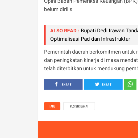
Opini Badan Pemeriksa Keuangan (BPK)
belum dirilis.
Bupati Dedi Irawan Tand
ALSO READ :
Optimalisasi Pad dan Infrastruktur
Pemerintah daerah berkomitmen untuk 
dan peningkatan kinerja di masa mendat
telah diterbitkan untuk mendukung pem
SHARE
SHARE
TAGS
PESISIR BARAT