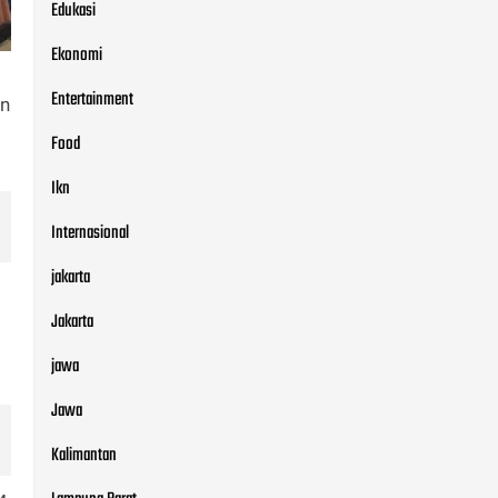
Edukasi
Ekonomi
Entertainment
an
Food
Ikn
Internasional
jakarta
B
Jakarta
jawa
Jawa
Kalimantan