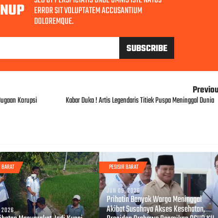
SED UT PERSPICIATIS UNDE OMNIS ISTE NATUS
GNUP
ERROR SIT VOLUPTATEM ACCUSANTIUM
DOLOREMQUE.
Previo
Dugaan Korupsi
Kabar Duka ! Artis Legendaris Titiek Puspa Meninggal Dunia
R BARAT
PESISIR BARAT
JUN 09, 2026
Prihatin Banyak Warga Meninggal
Akibat Susahnya Akses Kesehatan,
, 2026