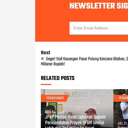
NEWSLETTER SI
Next
Geger! Staf Keuangan Pasar Pulung Kencana Ditahan, 
Miliaran Rupiah!
RELATED POSTS
PESISIR BARAT
PESISI
AUG 04, 2026
JPKP Pesisir Barat Laporkan Dugaan
Permasalahan Proyek SPAM Senilai
JUL 21