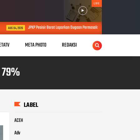
LIVE
sisir Barat Laporkan Dugaan Permasalahan Proyek SPAM Senilai Lebih dari Rp4 Miliar ke Keja
ETATV
META PHOTO
REDAKSI
i 79%
LABEL
ACEH
Adv