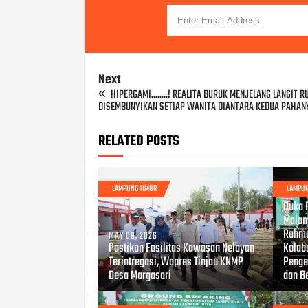
Next
HIPERGAMI........! REALITA BURUK MENJELANG LANGIT 
DISEMBUNYIKAN SETIAP WANITA DIANTARA KEDUA PAHAN
RELATED POSTS
LAMPUNG TIMUR
LAMPUN
APR 17
Buka 
Malam
Rahma
MAY 08, 2026
Pastikan Fasilitas Kawasan Nelayan
Kolab
Terintregasi, Wapres Tinjau KNMP
Penge
Desa Margasari
dan B