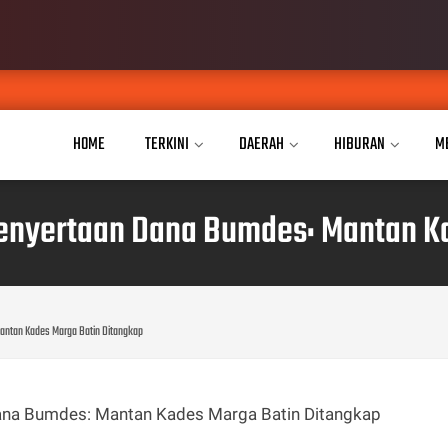
JP
AUG 04, 2026
HOME
TERKINI
DAERAH
HIBURAN
M
enyertaan Dana Bumdes: Mantan K
antan Kades Marga Batin Ditangkap
ana Bumdes: Mantan Kades Marga Batin Ditangkap