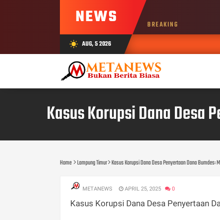
NEWS
BREAKING
AUG, 5 2026
wb_sunny
Kasus Korupsi Dana Desa P
Home
Lampung Timur
Kasus Korupsi Dana Desa Penyertaan Dana Bumdes: M
METANEWS
APRIL 25, 2025
0
Kasus Korupsi Dana Desa Penyertaan D