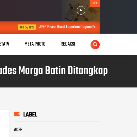
LIVE
KP Pesisir Barat Laporkan Dugaan Permasalahan Proyek SPAM Senilai Lebih dari Rp4 Miliar ke 
ETATV
META PHOTO
REDAKSI
ades Marga Batin Ditangkap
LABEL
ACEH