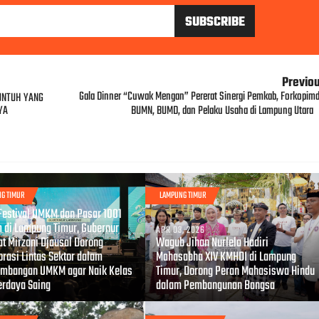
Previo
Gala Dinner “Cuwak Mengan” Pererat Sinergi Pemkab, Forkopimd
RUNTUH YANG
YA
BUMN, BUMD, dan Pelaku Usaha di Lampung Utara
G TIMUR
LAMPUNG TIMUR
, 2026
Festival UMKM dan Pasar 1001
 di Lampung Timur, Gubernur
APR 03, 2026
t Mirzani Djausal Dorong
Wagub Jihan Nurlela Hadiri
orasi Lintas Sektor dalam
Mahasabha XIV KMHDI di Lampung
mbangan UMKM agar Naik Kelas
Timur, Dorong Peran Mahasiswa Hindu
erdaya Saing
dalam Pembangunan Bangsa