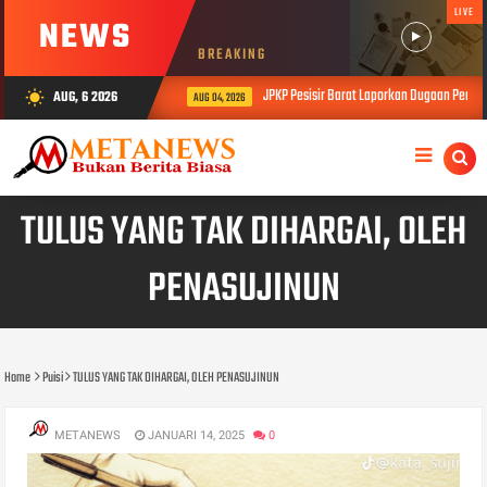
LIVE
NEWS
BREAKING
JPKP Pesisir Barat Laporkan Dugaan Permasa
AUG, 6 2026
wb_sunny
AUG 04, 2026
TULUS YANG TAK DIHARGAI, OLEH
PENASUJINUN
Home
Puisi
TULUS YANG TAK DIHARGAI, OLEH PENASUJINUN
METANEWS
JANUARI 14, 2025
0