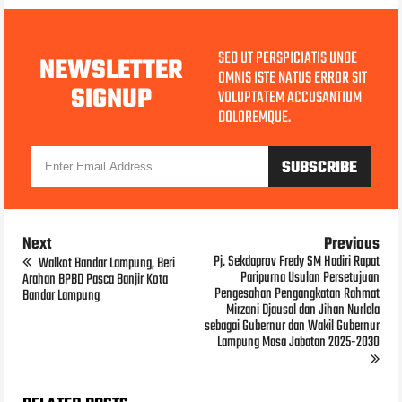
SED UT PERSPICIATIS UNDE
NEWSLETTER
OMNIS ISTE NATUS ERROR SIT
SIGNUP
VOLUPTATEM ACCUSANTIUM
DOLOREMQUE.
Next
Previous
Pj. Sekdaprov Fredy SM Hadiri Rapat
Walkot Bandar Lampung, Beri
Paripurna Usulan Persetujuan
Arahan BPBD Pasca Banjir Kota
Pengesahan Pengangkatan Rahmat
Bandar Lampung
Mirzani Djausal dan Jihan Nurlela
sebagai Gubernur dan Wakil Gubernur
Lampung Masa Jabatan 2025-2030