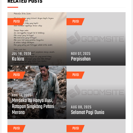
RELATED POSTS
PUISI
PUISI
JUL 18, 2026
NOV 07, 2025
Ku kira
Perpisahan
PUISI
PUISI
AUG 14, 2025
Merdeka Itu Hanya Ilusi,
Ratapan Singkong Petani
AUG 08, 2025
Merana
Selamat Pagi Dunia
PUISI
PUISI