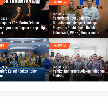
H
KALIMANTAN
JAN 06, 2025
Pemerintah Kota Banjarbaru
, 2025
Pengurus KONI Barito Selatan
Berkolaborasi dengan Lembaga
an Kejari atas Dugaan Korupsi Rp
Penyiaran Publik Radio Republik
iar
Indonesia (LPP RRI) Banjarmasin
NTAN
KALIMANTAN
, 2025
JAN 06, 2025
minfo Kalsel Adakan Rakor
Pemkot Banjarbaru Adakan Pelatihan
an
Statistik