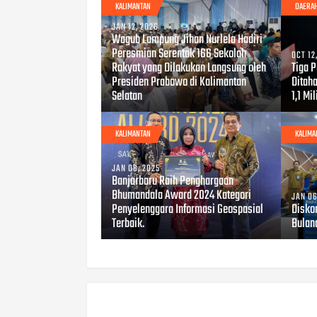
KALIMANTAN
DAERA
JAN 12, 2026
Wagub Lampung Jihan Nurlela Hadiri
Peresmian Serentak 166 Sekolah
OCT 12
Rakyat yang Dilakukan Langsung oleh
Tiga 
Presiden Prabowo di Kalimantan
Ditah
Selatan
1,1 Mil
KALIMANTAN
KALIMA
JAN 06, 2025
Banjarbaru Raih Penghargaan
Bhumandala Award 2024 Kategori
JAN 06
Penyelenggara Informasi Geospasial
Disko
Terbaik.
Bulan