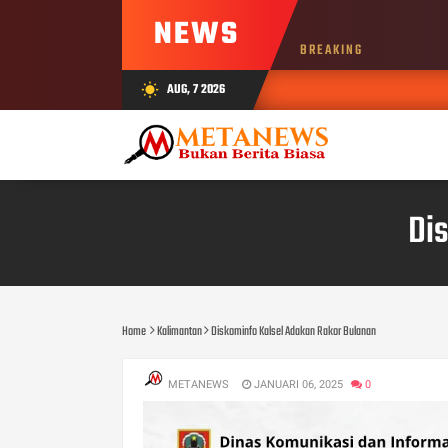
NEWS
BREAKING
AUG, 7 2026
wb_sunny
Di
Home
Kalimantan
Diskominfo Kalsel Adakan Rakor Bulanan
METANEWS
JANUARI 06, 2025
0