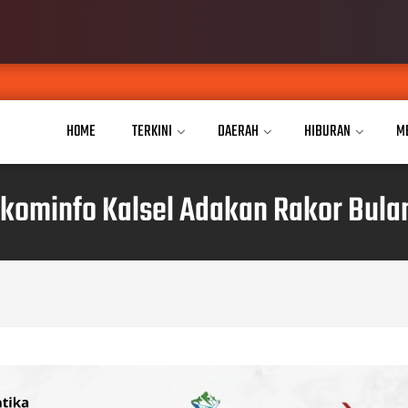
JPKP
AUG 04, 2026
HOME
TERKINI
DAERAH
HIBURAN
M
skominfo Kalsel Adakan Rakor Bula