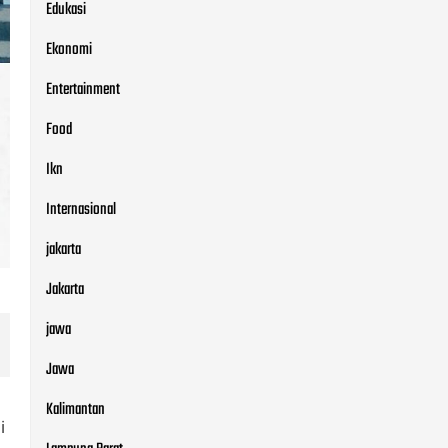
Edukasi
Ekonomi
Entertainment
Food
Ikn
Internasional
jakarta
Jakarta
jawa
Jawa
Kalimantan
i