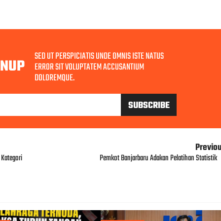
SED UT PERSPICIATIS UNDE OMNIS ISTE NATUS
GNUP
ERROR SIT VOLUPTATEM ACCUSANTIUM
DOLOREMQUE.
Previo
Kategori
Pemkot Banjarbaru Adakan Pelatihan Statistik