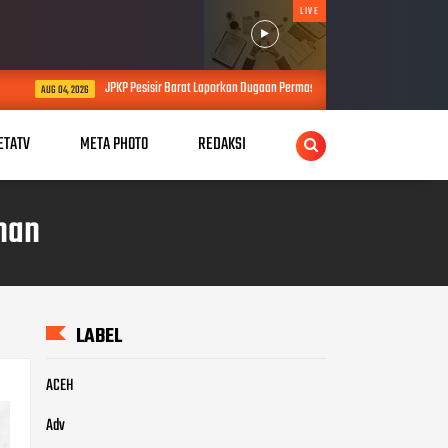
LIVE
 Pesisir Barat Laporkan Dugaan Permasalahan Proyek SPAM Senilai Lebih dari Rp4 Miliar ke K
ETATV
META PHOTO
REDAKSI
nan
LABEL
ACEH
Adv