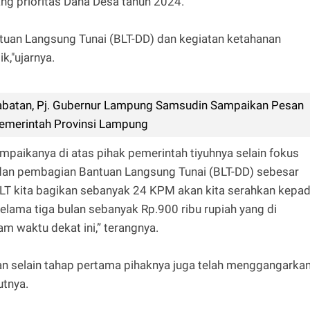
ng prioritas Dana Desa tahun 2024.
ntuan Langsung Tunai (BLT-DD) dan kegiatan ketahanan
k,"ujarnya.
abatan, Pj. Gubernur Lampung Samsudin Sampaikan Pesan
emerintah Provinsi Lampung
ampaikanya di atas pihak pemerintah tiyuhnya selain fokus
 dan pembagian Bantuan Langsung Tunai (BLT-DD) sebesar
 BLT kita bagikan sebanyak 24 KPM akan kita serahkan kepa
lama tiga bulan sebanyak Rp.900 ribu rupiah yang di
lam waktu dekat ini,” terangnya.
kan selain tahap pertama pihaknya juga telah menggangarka
utnya.