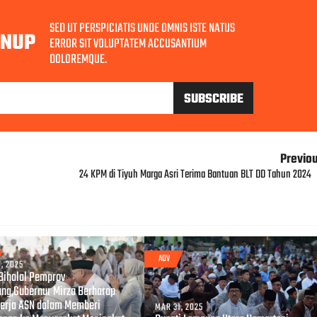
SED UT PERSPICIATIS UNDE OMNIS ISTE NATUS
GNUP
ERROR SIT VOLUPTATEM ACCUSANTIUM
DOLOREMQUE.
Previo
24 KPM di Tiyuh Marga Asri Terima Bantuan BLT DD Tahun 2024
ADV
, 2025
 Bihalal Pemprov
ng,Gubernur Mirza Berharap
Kerja ASN dalam Memberi
MAR 31, 2025