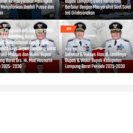
anan ke Masyarakat Meningkat
Bupati Lampung Utara Hamartoni
 Menjalankan Ibadah Puasa dan
Berbaur dengan Masyarakat Saat Solat
an
Ied Dilaksanakan
, 2025
ADV
ap Pimpinan dan Anggota DPRD
aten Lampung Barat
capkan Selamat dan Sukses
Dilantiknya Bupati Lampung Barat
MAR 04, 2025
arosil Mabsus dan Wakil Bupati
Selamat & Sukses Atas di Lantiknya
ng Barat Drs. Hi. Mad Hasnurin
Bupati & Wakil Bupati Kabupaten
e 2025- 2030
Lampung Barat Periode 2025-2030