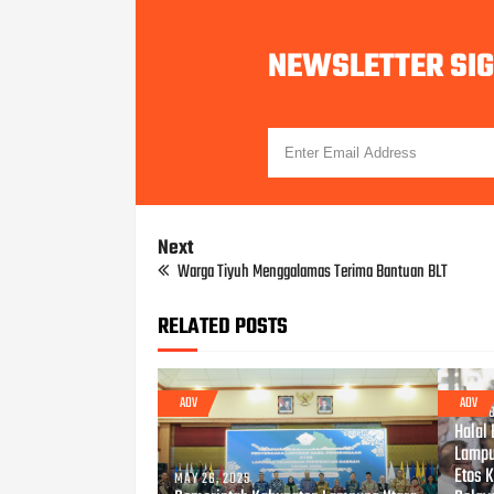
NEWSLETTER SI
Next
Warga Tiyuh Menggalamas Terima Bantuan BLT
RELATED POSTS
ADV
ADV
APR 08
Halal
Lampu
Etos 
MAY 26, 2025