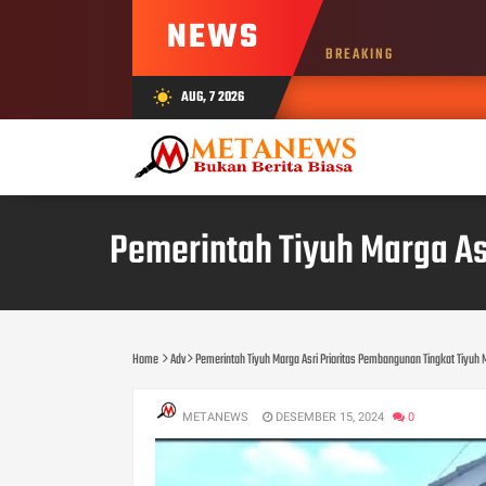
NEWS
BREAKING
AUG, 7 2026
wb_sunny
Pemerintah Tiyuh Marga As
Home
Adv
Pemerintah Tiyuh Marga Asri Prioritas Pembangunan Tingkat Tiyuh
METANEWS
DESEMBER 15, 2024
0