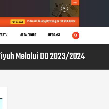
LIVE
i Asli Tulang Bawang Barat Raih Gelar Doktor, Usulkan Konsep Pengayaan Tidak Sah Perkuat P
ETATV
META PHOTO
REDAKSI
Tiyuh Melalui DD 2023/2024