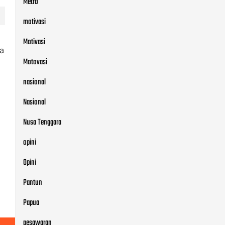
Metro
motivasi
Motivasi
ta
Motovasi
nasional
Nasional
Nusa Tenggara
opini
Opini
Pantun
Papua
pesawaran