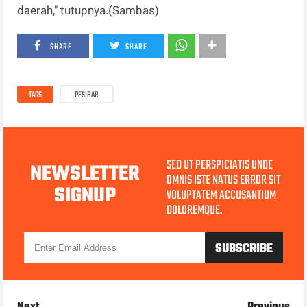
daerah," tutupnya.(Sambas)
SHARE
SHARE
TAGS
PESIBAR
SED UT PERSPICIATIS UNDE
NEWSLETTER
OMNIS ISTE NATUS ERROR SIT
SIGNUP
VOLUPTATEM ACCUSANTIUM
DOLOREMQUE.