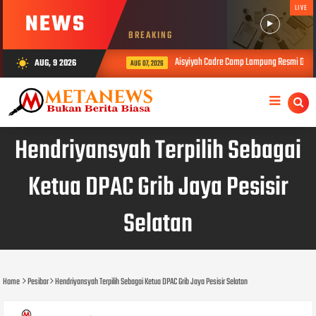
LIVE
NEWS
BREAKING
Aisyiyah Cadre Camp Lampung Resmi Dibuk
AUG, 9 2026
wb_sunny
AUG 07, 2026
Hendriyansyah Terpilih Sebagai
Ketua DPAC Grib Jaya Pesisir
Selatan
Home
Pesibar
Hendriyansyah Terpilih Sebagai Ketua DPAC Grib Jaya Pesisir Selatan