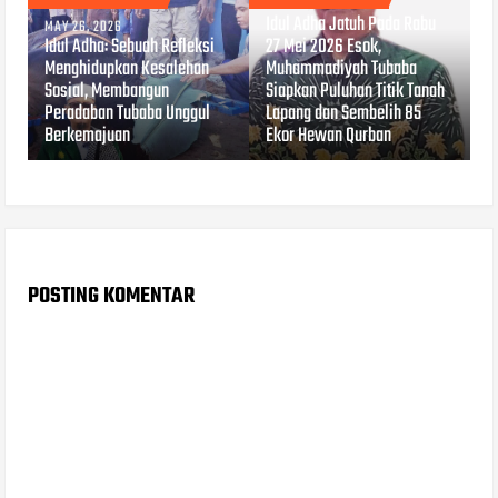
MAY 26, 2026
Idul Adha Jatuh Pada Rabu
MAY 26, 2026
Idul Adha: Sebuah Refleksi
27 Mei 2026 Esok,
Menghidupkan Kesalehan
Muhammadiyah Tubaba
Sosial, Membangun
Siapkan Puluhan Titik Tanah
Peradaban Tubaba Unggul
Lapang dan Sembelih 85
Berkemajuan
Ekor Hewan Qurban
POSTING KOMENTAR