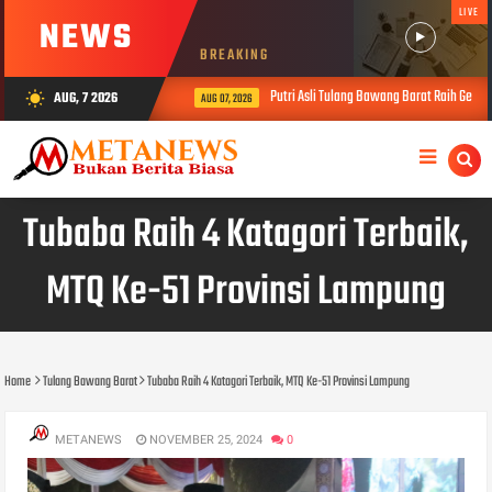
LIVE
NEWS
BREAKING
Putri Asli Tulang Bawang Barat Raih Gelar
AUG, 7 2026
wb_sunny
AUG 07, 2026
Tubaba Raih 4 Katagori Terbaik,
MTQ Ke-51 Provinsi Lampung
Home
Tulang Bawang Barat
Tubaba Raih 4 Katagori Terbaik, MTQ Ke-51 Provinsi Lampung
METANEWS
NOVEMBER 25, 2024
0