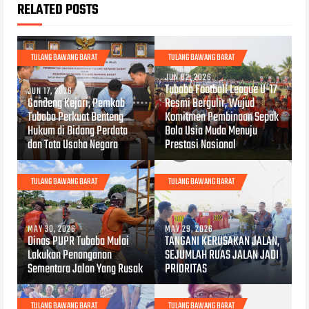
RELATED POSTS
TULANG BAWANG BARAT
TULANG BAWANG BARAT
JUN 02, 2026
Tubaba Football League U-17
JUN 17, 2026
Gandeng Kejari, Pemkab
Resmi Bergulir, Wujud
Tubaba Perkuat Benteng
Komitmen Pembinaan Sepak
Hukum di Bidang Perdata
Bola Usia Muda Menuju
dan Tata Usaha Negara
Prestasi Nasional
TULANG BAWANG BARAT
TULANG BAWANG BARAT
MAY 30, 2026
MAY 29, 2026
Dinas PUPR Tubaba Mulai
TANGANI KERUSAKAN JALAN,
Lakukan Penanganan
SEJUMLAH RUAS JALAN JADI
Sementara Jalan Yang Rusak
PRIORITAS
TULANG BAWANG BARAT
TULANG BAWANG BARAT