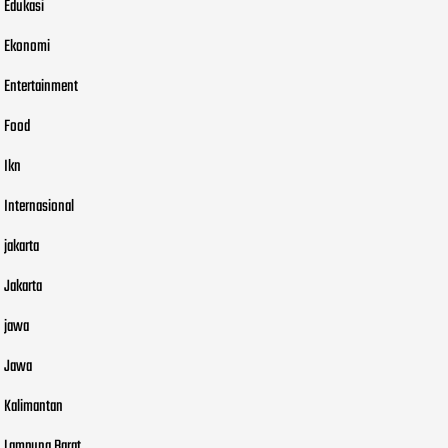
Edukasi
Ekonomi
Entertainment
Food
Ikn
Internasional
jakarta
Jakarta
jawa
Jawa
Kalimantan
Lampung Barat