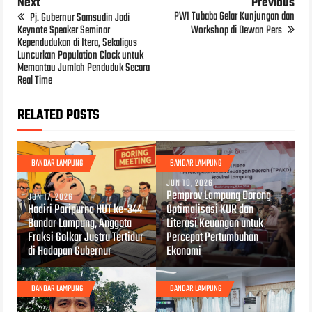
Next
Previous
PWI Tubaba Gelar Kunjungan dan
Pj. Gubernur Samsudin Jadi
Keynote Speaker Seminar
Workshop di Dewan Pers
Kependudukan di Itera, Sekaligus
Luncurkan Population Clock untuk
Memantau Jumlah Penduduk Secara
Real Time
RELATED POSTS
BANDAR LAMPUNG
BANDAR LAMPUNG
JUN 10, 2026
Pemprov Lampung Dorong
JUN 17, 2026
Hadiri Paripurna HUT ke-344
Optimalisasi KUR dan
Bandar Lampung, Anggota
Literasi Keuangan untuk
Fraksi Golkar Justru Tertidur
Percepat Pertumbuhan
di Hadapan Gubernur
Ekonomi
BANDAR LAMPUNG
BANDAR LAMPUNG