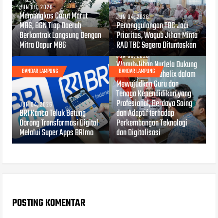
JUN 08, 2026
Memangkas Carut Marut
JUN 04, 2026
MBG, BGN Tiap Daerah
Penanggulangan TBC Jadi
Berkontrak Langsung Dengan
Prioritas, Wagub Jihan Minta
Mitra Dapur MBG
RAD TBC Segera Dituntaskan
JUN 03, 2026
Wagub Jihan Nurlela Dukung
BANDAR LAMPUNG
BANDAR LAMPUNG
Kolaborasi Hexahelix dalam
Mewujudkan Guru dan
Tenaga Kependidikan yang
Profesional, Berdaya Saing
JUN 04, 2026
BRI Kanca Teluk Betung
dan Adaptif terhadap
Dorong Transformasi Digital
Perkembangan Teknologi
Melalui Super Apps BRImo
dan Digitalisasi
POSTING KOMENTAR