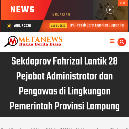
LIVE
NEWS
BREAKING
JPKP Pesisir Barat Laporkan Dugaan Permasa
AUG, 7 2026
wb_sunny
AUG 04, 2026
Sekdaprov Fahrizal Lantik 28
Pejabat Administrator dan
Pengawas di Lingkungan
Pemerintah Provinsi Lampung