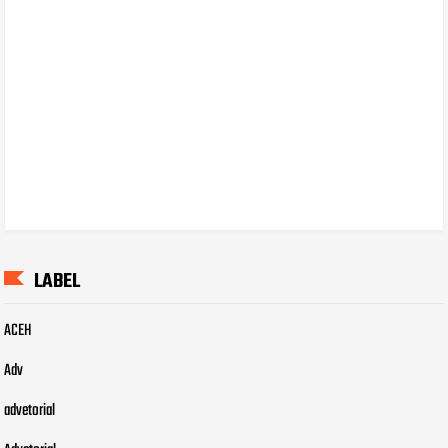
LABEL
ACEH
Adv
advetorial