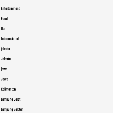
Entertainment
Food
Ikn
Internasional
jakarta
Jakarta
jawa
Jawa
Kalimantan
Lampung Barat
Lampung Selatan