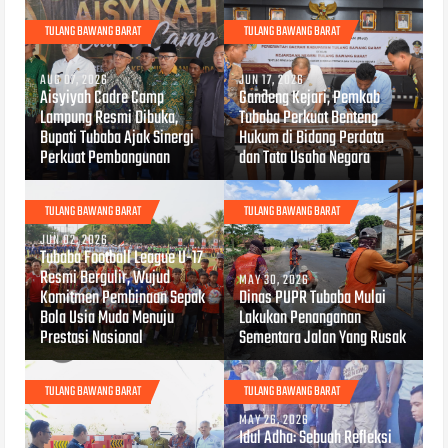
TULANG BAWANG BARAT
TULANG BAWANG BARAT
AUG 07, 2026
JUN 17, 2026
Aisyiyah Cadre Camp
Gandeng Kejari, Pemkab
Lampung Resmi Dibuka,
Tubaba Perkuat Benteng
Bupati Tubaba Ajak Sinergi
Hukum di Bidang Perdata
Perkuat Pembangunan
dan Tata Usaha Negara
TULANG BAWANG BARAT
TULANG BAWANG BARAT
JUN 02, 2026
Tubaba Football League U-17
Resmi Bergulir, Wujud
MAY 30, 2026
Komitmen Pembinaan Sepak
Dinas PUPR Tubaba Mulai
Bola Usia Muda Menuju
Lakukan Penanganan
Prestasi Nasional
Sementara Jalan Yang Rusak
TULANG BAWANG BARAT
TULANG BAWANG BARAT
MAY 26, 2026
Idul Adha: Sebuah Refleksi