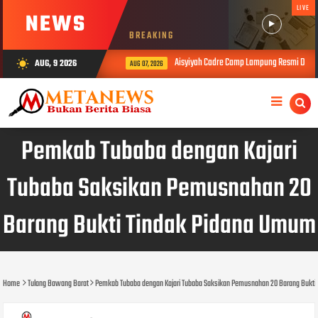
LIVE
NEWS
BREAKING
Aisyiyah Cadre Camp Lampung Resmi Dibuka
AUG, 9 2026
wb_sunny
AUG 07, 2026
Pemkab Tubaba dengan Kajari
Tubaba Saksikan Pemusnahan 20
Barang Bukti Tindak Pidana Umum
Home
Tulang Bawang Barat
Pemkab Tubaba dengan Kajari Tubaba Saksikan Pemusnahan 20 Barang Bukti