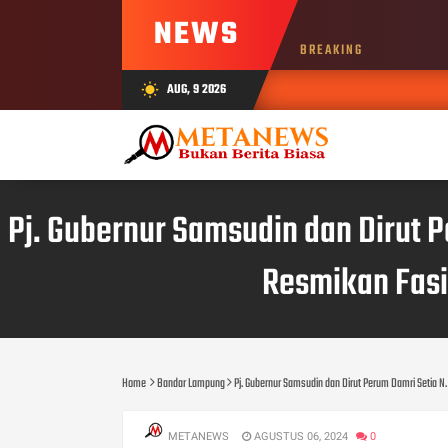
NEWS
BREAKING
AUG, 9 2026
wb_sunny
Pj. Gubernur Samsudin dan Dirut 
Resmikan Fasi
Home
Bandar Lampung
Pj. Gubernur Samsudin dan Dirut Perum Damri Setia 
METANEWS
AGUSTUS 06, 2024
0