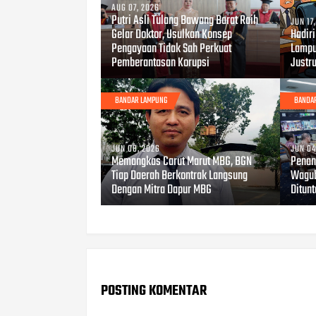
AUG 07, 2026
Putri Asli Tulang Bawang Barat Raih
JUN 17
Gelar Doktor, Usulkan Konsep
Hadir
Pengayaan Tidak Sah Perkuat
Lampu
Pemberantasan Korupsi
Justru
BANDAR LAMPUNG
BANDA
JUN 08, 2026
JUN 04
Memangkas Carut Marut MBG, BGN
Penan
Tiap Daerah Berkontrak Langsung
Wagub
Dengan Mitra Dapur MBG
Ditun
POSTING KOMENTAR