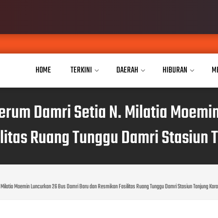
Aisyiyah Cadr
AUG 07, 2026
HOME
TERKINI
DAERAH
HIBURAN
M
Perum Damri Setia N. Milatia Moemi
litas Ruang Tunggu Damri Stasiun 
N. Milatia Moemin Luncurkan 26 Bus Damri Baru dan Resmikan Fasilitas Ruang Tunggu Damri Stasiun Tanjung Kar