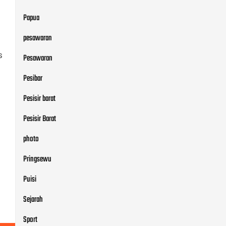
Pesisir barat
Pesisir Barat
s
photo
Pringsewu
Puisi
Sejarah
Sport
Sulawesi
Sumatera
syair
Tajuk