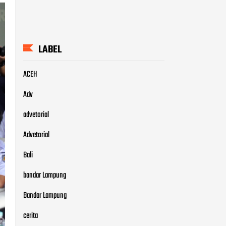
Adv
advetorial
Advetorial
Bali
bandar Lampung
Bandar Lampung
cerita
CERITA
cerita rakyat
Cerita rakyat
Cerita Rakyat