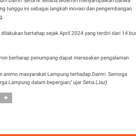
rum Damri Setia N. Milatia Moemin menyampaikan bahwa
g tunggu ini sebagai langkah inovasi dan pengembangan
g.
lakukan bertahap sejak April 2024 yang terdiri dari 14 bu
 Moemin berharap penumpang dapat merasakan pengalaman
dan animo masyarakat Lampung terhadap Damri. Semoga
rga Lampung dalam bepergian," ujar Setia.(Jaz)