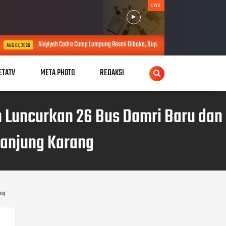
LIVE
e Camp Lampung Resmi Dibuka, Bupati Tubaba Ajak Sinergi Perkuat Pembangunan
AUG
ETATV
META PHOTO
REDAKSI
n Luncurkan 26 Bus Damri Baru dan
Tanjung Karang
LABEL
ang
ACEH