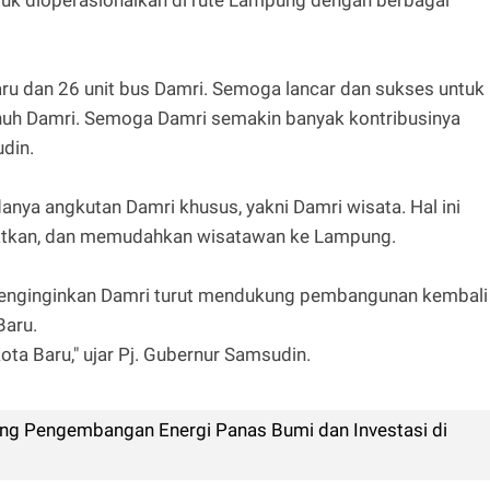
ntuk dioperasionalkan di rute Lampung dengan berbagai
aru dan 26 unit bus Damri. Semoga lancar dan sukses untuk
nuh Damri. Semoga Damri semakin banyak kontribusinya
din.
nya angkutan Damri khusus, yakni Damri wisata. Hal ini
atkan, dan memudahkan wisatawan ke Lampung.
a menginginkan Damri turut mendukung pembangunan kembali
Baru.
ota Baru," ujar Pj. Gubernur Samsudin.
g Pengembangan Energi Panas Bumi dan Investasi di