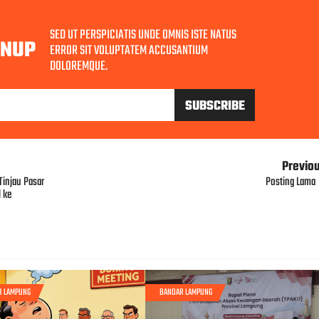
SED UT PERSPICIATIS UNDE OMNIS ISTE NATUS
GNUP
ERROR SIT VOLUPTATEM ACCUSANTIUM
DOLOREMQUE.
Previo
Tinjau Pasar
Posting Lama
 ke
R LAMPUNG
BANDAR LAMPUNG