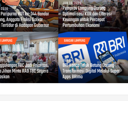
JUN 10, 2026
Pemprov Lampung Dorong
, 2026
i Paripurna HUT ke-344 Bandar
Optimalisasi KUR dan Literasi
ng, Anggota Fraksi Golkar
Keuangan untuk Percepat
 Tertidur di Hadapan Gubernur
Pertumbuhan Ekonomi
R LAMPUNG
BANDAR LAMPUNG
, 2026
JUN 04, 2026
ggulangan TBC Jadi Prioritas,
BRI Kanca Teluk Betung Dorong
 Jihan Minta RAD TBC Segera
Transformasi Digital Melalui Super
taskan
Apps BRImo