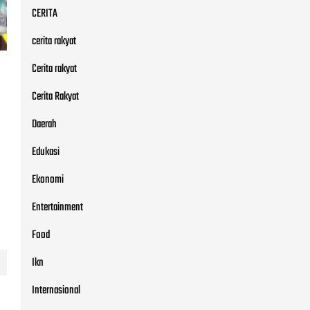
Daerah
Edukasi
Ekonomi
Entertainment
Food
Ikn
Internasional
jakarta
Jakarta
jawa
Jawa