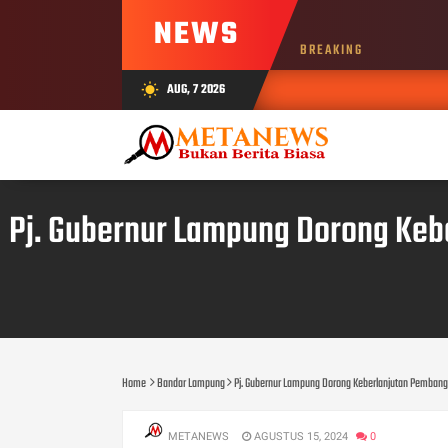
NEWS
BREAKING
AUG, 7 2026
wb_sunny
Pj. Gubernur Lampung Dorong Keb
Home
Bandar Lampung
Pj. Gubernur Lampung Dorong Keberlanjutan Pembang
METANEWS
AGUSTUS 15, 2024
0