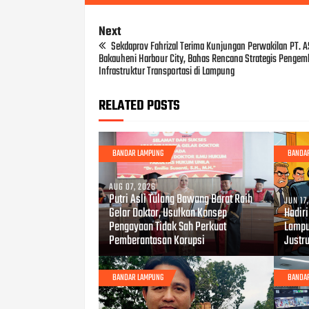
Next
Sekdaprov Fahrizal Terima Kunjungan Perwakilan PT. 
Bakauheni Harbour City, Bahas Rencana Strategis Penge
Infrastruktur Transportasi di Lampung
RELATED POSTS
BANDAR LAMPUNG
BANDA
AUG 07, 2026
Putri Asli Tulang Bawang Barat Raih
JUN 17
Gelar Doktor, Usulkan Konsep
Hadir
Pengayaan Tidak Sah Perkuat
Lampu
Pemberantasan Korupsi
Justru
BANDAR LAMPUNG
BANDA