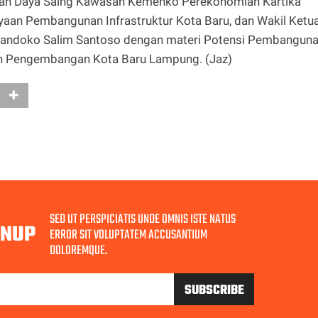
atan Daya Saing Kawasan Kemenko Perekonomian Kartika
yaan Pembangunan Infrastruktur Kota Baru, dan Wakil Ketu
 Handoko Salim Santoso dengan materi Potensi Pembangun
ah Pengembangan Kota Baru Lampung. (Jaz)
SED UT PERSPICIATIS UNDE OMNIS ISTE NATUS
GNUP
ERROR SIT VOLUPTATEM ACCUSANTIUM
DOLOREMQUE.