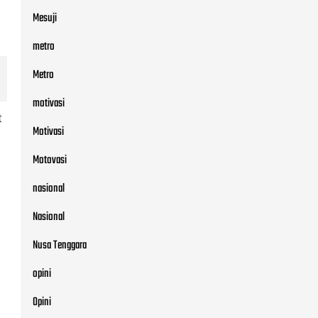
Mesuji
metro
Metro
motivasi
t
Motivasi
Motovasi
nasional
g
Nasional
Nusa Tenggara
opini
Opini