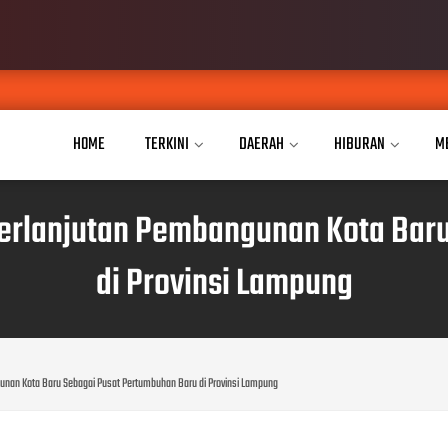
Putri Asli Tu
AUG 07, 2026
HOME
TERKINI
DAERAH
HIBURAN
M
erlanjutan Pembangunan Kota Bar
di Provinsi Lampung
unan Kota Baru Sebagai Pusat Pertumbuhan Baru di Provinsi Lampung