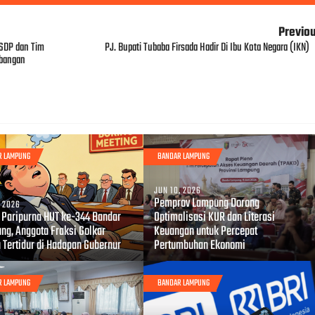
Previo
ASDP dan Tim
PJ. Bupati Tubaba Firsada Hadir Di Ibu Kota Negara (IKN)
mbangan
R LAMPUNG
BANDAR LAMPUNG
JUN 10, 2026
Pemprov Lampung Dorong
, 2026
i Paripurna HUT ke-344 Bandar
Optimalisasi KUR dan Literasi
ng, Anggota Fraksi Golkar
Keuangan untuk Percepat
 Tertidur di Hadapan Gubernur
Pertumbuhan Ekonomi
R LAMPUNG
BANDAR LAMPUNG