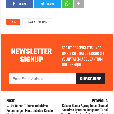
SHARE
SHARE
TAGS
BANDAR LAMPUNG
SED UT PERSPICIATIS UNDE
NEWSLETTER
OMNIS ISTE NATUS ERROR SIT
SIGNUP
VOLUPTATEM ACCUSANTIUM
DOLOREMQUE.
Next
Previous
Kakam Banjar Agung Impin Somad
PJ Bupati Tubaba Kukuhkan
Salurkan Bantuan Langsung Tunai
Perpanjangan Masa Jabatan Kepalo