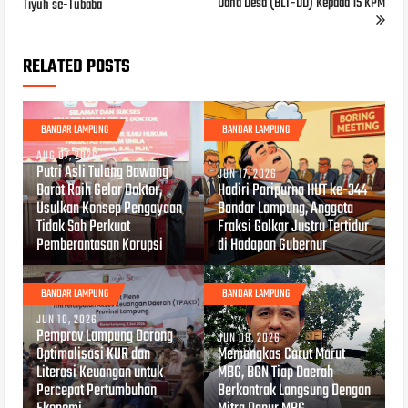
Dana Desa (BLT-DD) Kepada 15 KPM
Tiyuh se-Tubaba
RELATED POSTS
BANDAR LAMPUNG
BANDAR LAMPUNG
AUG 07, 2026
Putri Asli Tulang Bawang
JUN 17, 2026
Barat Raih Gelar Doktor,
Hadiri Paripurna HUT ke-344
Usulkan Konsep Pengayaan
Bandar Lampung, Anggota
Tidak Sah Perkuat
Fraksi Golkar Justru Tertidur
Pemberantasan Korupsi
di Hadapan Gubernur
BANDAR LAMPUNG
BANDAR LAMPUNG
JUN 10, 2026
Pemprov Lampung Dorong
JUN 08, 2026
Optimalisasi KUR dan
Memangkas Carut Marut
Literasi Keuangan untuk
MBG, BGN Tiap Daerah
Percepat Pertumbuhan
Berkontrak Langsung Dengan