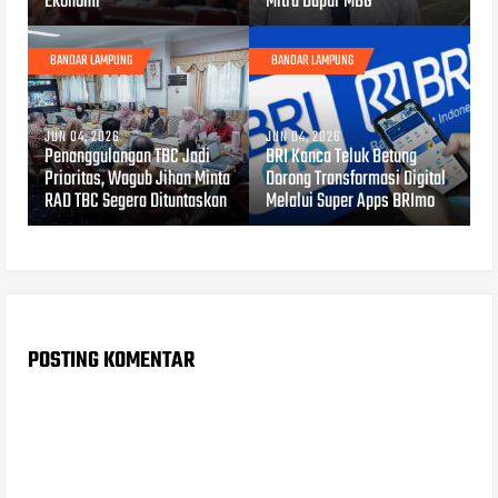
Ekonomi
Mitra Dapur MBG
BANDAR LAMPUNG
BANDAR LAMPUNG
JUN 04, 2026
JUN 04, 2026
Penanggulangan TBC Jadi
BRI Kanca Teluk Betung
Prioritas, Wagub Jihan Minta
Dorong Transformasi Digital
RAD TBC Segera Dituntaskan
Melalui Super Apps BRImo
POSTING KOMENTAR