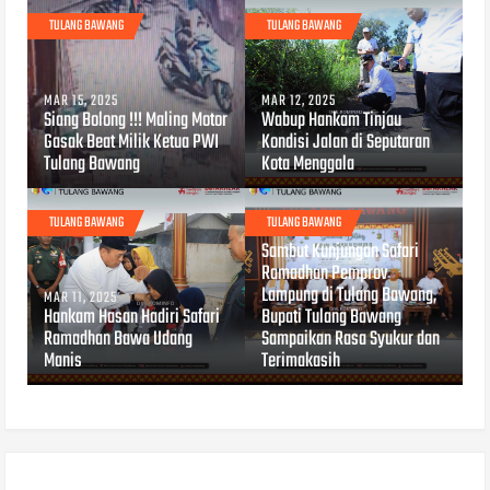
TULANG BAWANG
TULANG BAWANG
MAR 15, 2025
MAR 12, 2025
Siang Bolong !!! Maling Motor
Wabup Hankam Tinjau
Gasak Beat Milik Ketua PWI
Kondisi Jalan di Seputaran
Tulang Bawang
Kota Menggala
TULANG BAWANG
TULANG BAWANG
MAR 11, 2025
Sambut Kunjungan Safari
Ramadhan Pemprov
Lampung di Tulang Bawang,
MAR 11, 2025
Hankam Hasan Hadiri Safari
Bupati Tulang Bawang
Ramadhan Bawa Udang
Sampaikan Rasa Syukur dan
Manis
Terimakasih