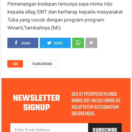
Pemenangan kedepan tentunya saya minta rido
kepada allag SWT dan berharap kepada masyarakat
Tuba yang cocok dengan program-program
Winarti,"tambahnya.(Mr)
SHARE
SHARE
TAGS
TULANG BAWANG
SED UT PERSPICIATIS UNDE
NEWSLETTER
OMNIS ISTE NATUS ERROR SIT
SIGNUP
VOLUPTATEM ACCUSANTIUM
DOLOREMQUE.