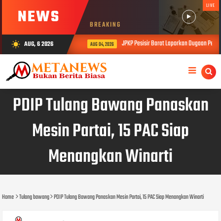
LIVE
NEWS
BREAKING
JPKP Pesisir Barat Laporkan Dugaan Permas
AUG, 6 2026
wb_sunny
AUG 04, 2026
PDIP Tulang Bawang Panaskan
Mesin Partai, 15 PAC Siap
Menangkan Winarti
Home
Tulang bawang
PDIP Tulang Bawang Panaskan Mesin Partai, 15 PAC Siap Menangkan Winarti