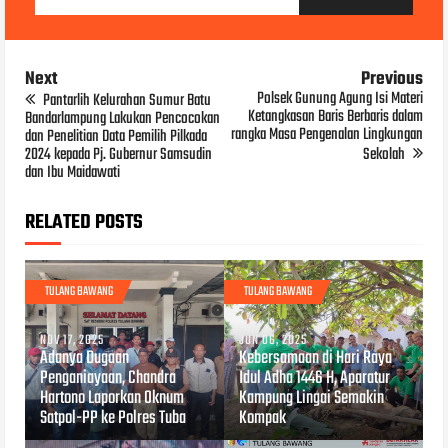
Next
Previous
Polsek Gunung Agung Isi Materi
Pantarlih Kelurahan Sumur Batu
Ketangkasan Baris Berbaris dalam
Bandarlampung Lakukan Pencocokan
rangka Masa Pengenalan Lingkungan
dan Penelitian Data Pemilih Pilkada
2024 kepada Pj. Gubernur Samsudin
Sekolah
dan Ibu Maidawati
RELATED POSTS
TULANG BAWANG
TULANG BAWANG
NOV 17, 2025
JUN 06, 2025
Adanya Dugaan
Kebersamaan di Hari Raya
Penganiayaan, Chandra
Idul Adha 1446 H, Aparatur
Hartono Laporkan Oknum
Kampung Lingai Semakin
Satpol-PP ke Polres Tuba
Kompak