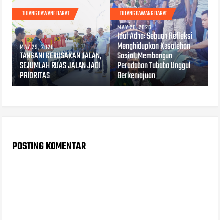
TULANG BAWANG BARAT
TULANG BAWANG BARAT
MAY 26, 2026
Idul Adha: Sebuah Refleksi
Menghidupkan Kesalehan
MAY 29, 2026
TANGANI KERUSAKAN JALAN,
Sosial, Membangun
SEJUMLAH RUAS JALAN JADI
Peradaban Tubaba Unggul
PRIORITAS
Berkemajuan
POSTING KOMENTAR