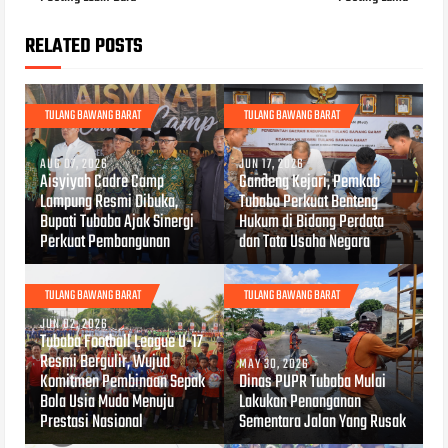
RELATED POSTS
TULANG BAWANG BARAT
TULANG BAWANG BARAT
AUG 07, 2026
JUN 17, 2026
Aisyiyah Cadre Camp
Gandeng Kejari, Pemkab
Lampung Resmi Dibuka,
Tubaba Perkuat Benteng
Bupati Tubaba Ajak Sinergi
Hukum di Bidang Perdata
Perkuat Pembangunan
dan Tata Usaha Negara
TULANG BAWANG BARAT
TULANG BAWANG BARAT
JUN 02, 2026
Tubaba Football League U-17
Resmi Bergulir, Wujud
MAY 30, 2026
Komitmen Pembinaan Sepak
Dinas PUPR Tubaba Mulai
Bola Usia Muda Menuju
Lakukan Penanganan
Prestasi Nasional
Sementara Jalan Yang Rusak