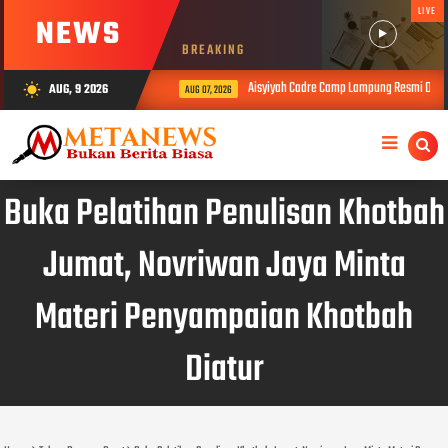
LIVE
NEWS
BREAKING
Aisyiyah Cadre Camp Lampung Resmi Dibuka
AUG, 9 2026
wb_sunny
AUG 07, 2026
Buka Pelatihan Penulisan Khotbah
Jumat, Novriwan Jaya Minta
Materi Penyampaian Khotbah
Diatur